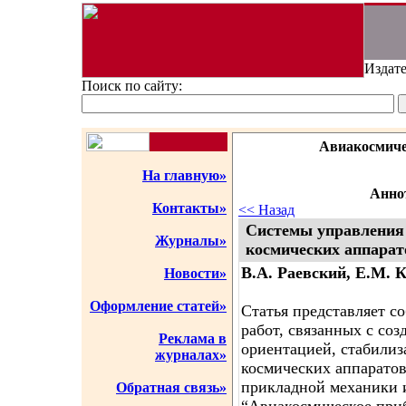
Издате
Поиск по сайту:
Авиакосмиче
На главную»
Аннот
Контакты»
<< Назад
Системы управления
Журналы»
космических аппарат
В.А. Раевский, Е.М. 
Новости»
Оформление статей»
Статья представляет с
работ, связанных с со
Реклама в
ориентацией, стабилиз
журналах»
космических аппарато
прикладной механики 
Обратная связь»