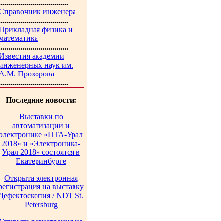
...................................
Справочник инженера
...................................
Прикладная физика и
математика
...................................
Известия академии
инженерных наук им.
А.М. Прохорова
...................................
Последние новости:
Выставки по
автоматизации и
электронике «ПТА-Урал
2018» и «Электроника-
Урал 2018» состоятся в
Екатеринбурге
Открыта электронная
регистрация на выставку
Дефектоскопия / NDT St.
Petersburg