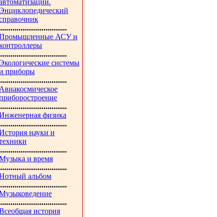
автоматизации.
Энциклопедический
справочник
...................................
Промышленные АСУ и
контроллеры
...................................
Экологические системы
и приборы
...................................
Авиакосмическое
приборостроение
...................................
Инженерная физика
...................................
История науки и
техники
...................................
Музыка и время
...................................
Нотный альбом
...................................
Музыковедение
...................................
Всеобщая история