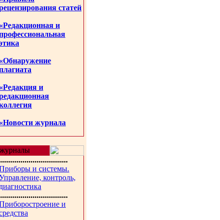
рецензирования статей
«Редакционная и
профессиональная
этика
«Обнаружение
плагиата
«Редакция и
редакционная
коллегия
«Новости журнала
журналы
...................................
Приборы и системы.
Управление, контроль,
диагностика
...................................
Приборостроение и
средства