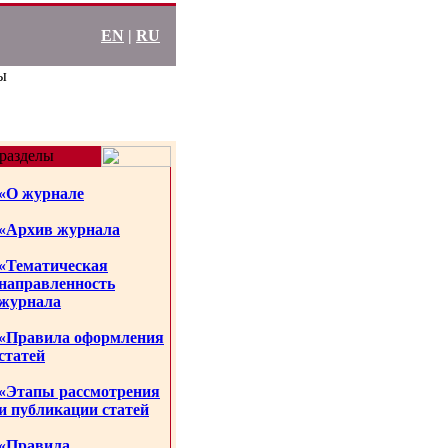
EN
|
RU
ы
разделы
«О журнале
«Архив журнала
«Тематическая
направленность
журнала
«Правила оформления
статей
«Этапы рассмотрения
и публикации статей
«Правила