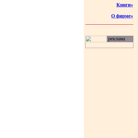
Книги»
О фирме»
реклама