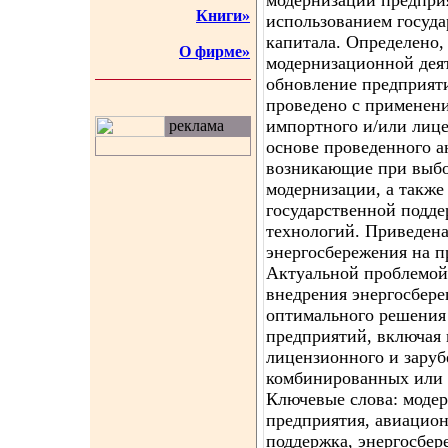
модернизации предпри
Книги»
использованием госуда
капитала. Определено,
О фирме»
модернизационной деят
обновление предприяти
проведено с применени
импортного и/или лице
реклама
основе проведенного 
возникающие при выбор
модернизации, а также
государственной подд
технологий. Приведен
энергосбережения на
Актуальной проблемой 
внедрения энергосбер
оптимального решения
предприятий, включая 
лицензионного и заруб
комбинированных или 
Ключевые слова: моде
предприятия, авиацион
поддержка, энергосбер