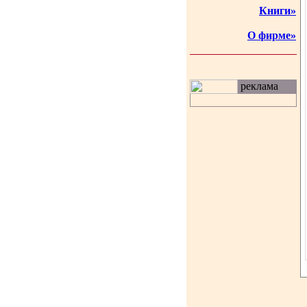
Книги»
О фирме»
реклама