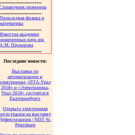
...................................
Справочник инженера
...................................
Прикладная физика и
математика
...................................
Известия академии
инженерных наук им.
А.М. Прохорова
...................................
Последние новости:
Выставки по
автоматизации и
электронике «ПТА-Урал
2018» и «Электроника-
Урал 2018» состоятся в
Екатеринбурге
Открыта электронная
регистрация на выставку
Дефектоскопия / NDT St.
Petersburg