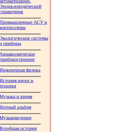
автоматизации.
Энциклопедический
справочник
...................................
Промышленные АСУ и
контроллеры
...................................
Экологические системы
и приборы
...................................
Авиакосмическое
приборостроение
...................................
Инженерная физика
...................................
История науки и
техники
...................................
Музыка и время
...................................
Нотный альбом
...................................
Музыковедение
...................................
Всеобщая история