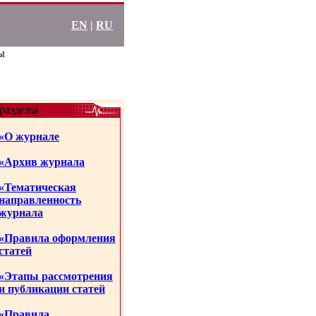
EN
|
RU
ы
разделы
«О журнале
«Архив журнала
«Тематическая
направленность
журнала
«Правила оформления
статей
«Этапы рассмотрения
и публикации статей
«Правила