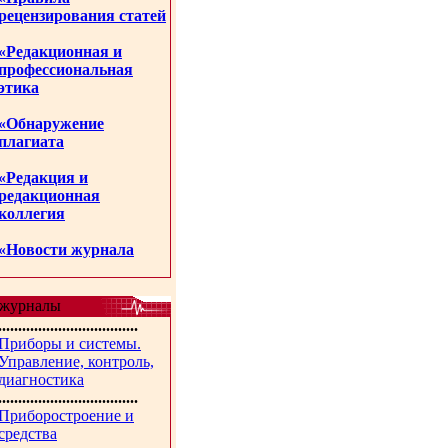
рецензирования статей
«Редакционная и
профессиональная
этика
«Обнаружение
плагиата
«Редакция и
редакционная
коллегия
«Новости журнала
журналы
...................................
Приборы и системы.
Управление, контроль,
диагностика
...................................
Приборостроение и
средства