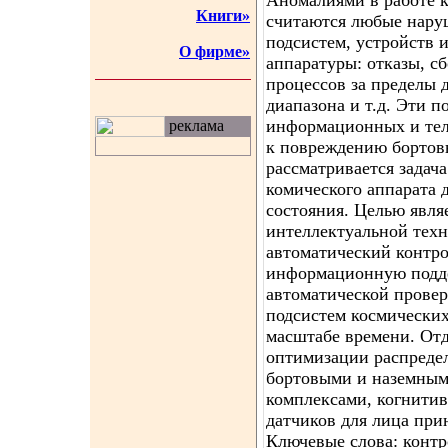
Аномалиями в работе к
Книги»
считаются любые нару
подсистем, устройств 
О фирме»
аппаратуры: отказы, с
процессов за пределы 
диапазона и т.д. Эти 
информационных и тел
реклама
к повреждению бортов
рассматривается задач
комического аппарата 
состояния. Целью явля
интеллектуальной тех
автоматический контро
информационную подде
автоматической провер
подсистем космических
масштабе времени. От
оптимизации распреде
бортовыми и наземны
комплексами, когнитив
датчиков для лица пр
Ключевые слова: контр