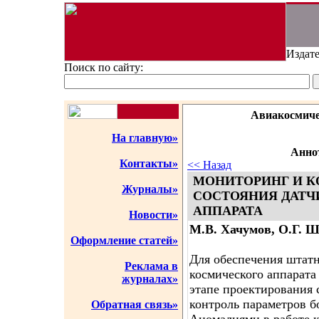
Издате
Поиск по сайту:
Авиакосмиче
На главную»
Аннот
Контакты»
<< Назад
МОНИТОРИНГ И К
Журналы»
СОСТОЯНИЯ ДАТЧ
АППАРАТА
Новости»
М.В. Хачумов, О.Г. 
Оформление статей»
Для обеспечения штат
Реклама в
космического аппарата
журналах»
этапе проектирования 
контроль параметров б
Обратная связь»