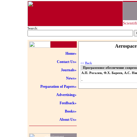
Scientif
Search:
Aerospace
Home»
Contact Us»
<< Back
Программное обеспечение соврем
Journals»
А.П. Рогалев, Ф.Х. Бареев, А.С. Н
News»
-
Preparation of Papers»
Advertising»
Feedback»
Books»
About Us»
advertisement